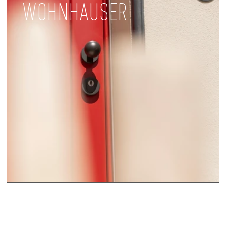
WOHNHÄUSER
,
ge