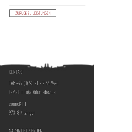
ZURÜCK ZU LEISTUNGEN
KONTAKT
Tel:
+49 (0) 93 21 - 2 64 94-0
E-Mail:
info(at)blum-diez.de
conneKT 1
97318 Kitzingen
NACHRICHT SENDEN