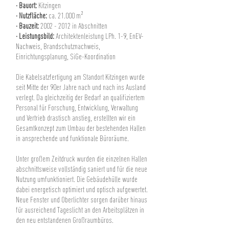
· Bauort:
Kitzingen
· Nutzfläche:
ca. 21.000 m²
· Bauzeit:
2002 - 2012
in Abschnitten
· Leistungsbild:
Architektenleistung LPh. 1-9,
EnEV-
Nachweis,
Brandschutznachweis,
Einrichtungsplanung,
SiGe-Koordination
Die Kabelsatzfertigung am Standort Kitzingen wurde
seit Mitte der 90er Jahre nach und nach ins Ausland
verlegt. Da gleichzeitig der Bedarf an qualifiziertem
Personal für Forschung, Entwicklung, Verwaltung
und Vertrieb drastisch anstieg, erstellten wir ein
Gesamtkonzept zum Umbau der bestehenden Hallen
in ansprechende und funktionale Büroräume.
Unter großem Zeitdruck wurden die einzelnen Hallen
abschnittsweise vollständig saniert und für die neue
Nutzung umfunktioniert. Die Gebäudehülle wurde
dabei energetisch optimiert und optisch aufgewertet.
Neue Fenster und Oberlichter sorgen darüber hinaus
für ausreichend Tageslicht an den Arbeitsplätzen in
den neu entstandenen Großraumbüros.