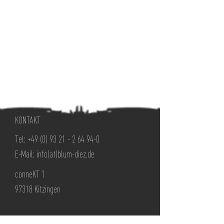
KONTAKT
Tel:
+49 (0) 93 21 - 2 64 94-0
E-Mail:
info(at)blum-diez.de
conneKT 1
97318 Kitzingen
NACHRICHT SENDEN